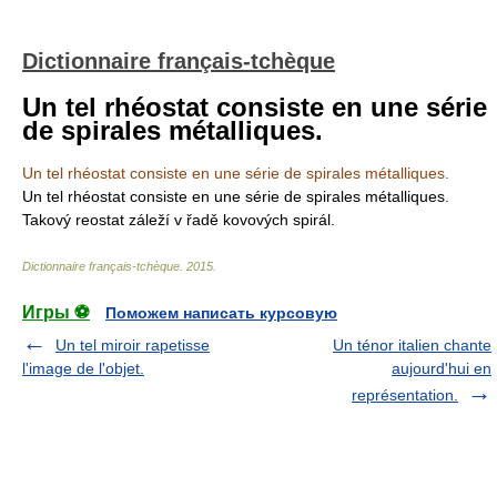
Dictionnaire français-tchèque
Un tel rhéostat consiste en une série
de spirales métalliques.
Un tel rhéostat consiste en une série de spirales métalliques.
Un tel rhéostat consiste en une série de spirales métalliques.
Takový reostat záleží v řadě kovových spirál.
Dictionnaire français-tchèque
.
2015
.
Игры ⚽
Поможем написать курсовую
Un tel miroir rapetisse
Un ténor italien chante
l'image de l'objet.
aujourd'hui en
représentation.