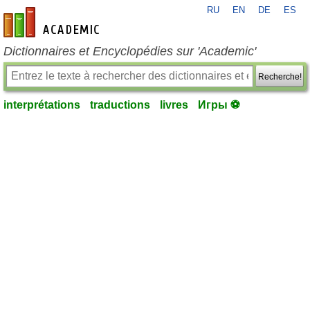
RU
EN
DE
ES
fr-academic.com
Dictionnaires et Encyclopédies sur 'Academic'
Recherche!
interprétations
traductions
livres
Игры ⚽